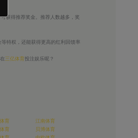
即可获得推荐奖金。推荐人数越多，奖
礼金等特权，还能获得更高的红利回馈率
在
三亿体育
投注娱乐呢？
体育
江南体育
体育
贝博体育
体育
中欧体育