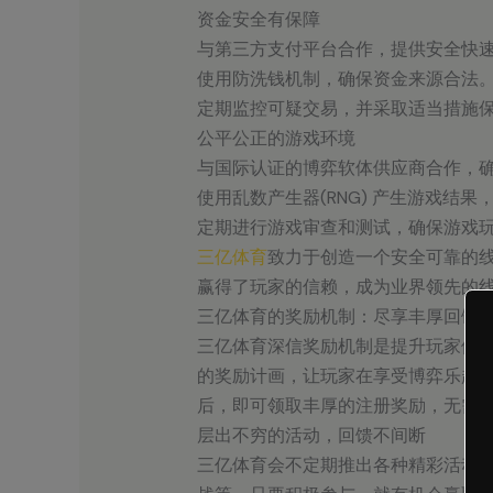
资金安全有保障
与第三方支付平台合作，提供安全快
使用防洗钱机制，确保资金来源合法
定期监控可疑交易，并采取适当措施
公平公正的游戏环境
与国际认证的博弈软体供应商合作，
使用乱数产生器(RNG) 产生游戏结
定期进行游戏审查和测试，确保游戏
三亿体育
致力于创造一个安全可靠的
赢得了玩家的信赖，成为业界领先的
三亿体育的奖励机制：尽享丰厚回馈
三亿体育深信奖励机制是提升玩家体
的奖励计画，让玩家在享受博弈乐趣
后，即可领取丰厚的注册奖励，无需
层出不穷的活动，回馈不间断
三亿体育会不定期推出各种精彩活动