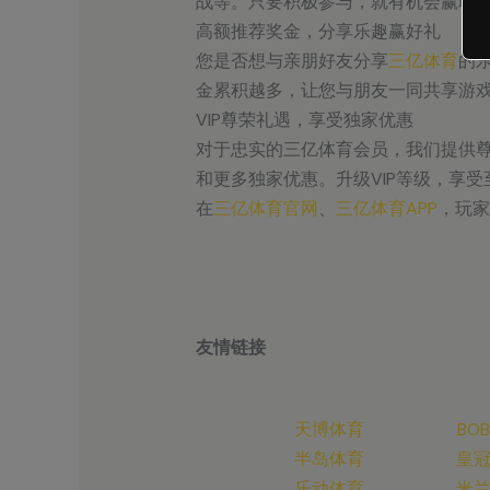
战等。只要积极参与，就有机会赢取
高额推荐奖金，分享乐趣赢好礼
您是否想与亲朋好友分享
三亿体育
的
金累积越多，让您与朋友一同共享游
VIP尊荣礼遇，享受独家优惠
对于忠实的三亿体育会员，我们提供尊
和更多独家优惠。升级VIP等级，享
在
三亿体育官网
、
三亿体育APP
，玩家
友情链接
天博体育
BO
半岛体育
皇
乐动体育
米