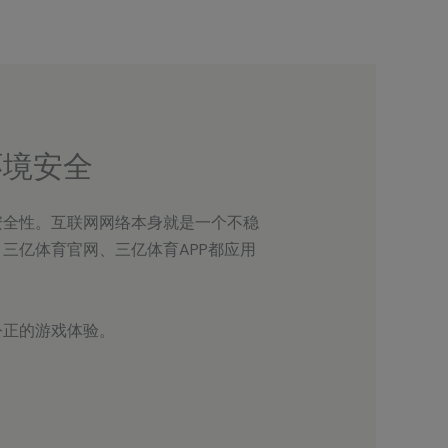
环境安全
安全性。互联网网络本身就是一个不稳
三亿体育官网、三亿体育APP都应用
公正的游戏体验。