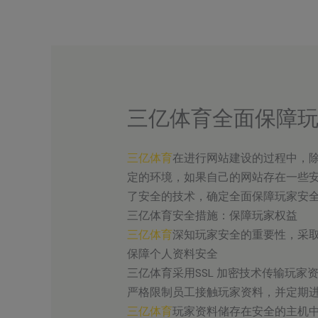
Skip
to
content
三亿体育全面保障
三亿体育
在进行网站建设的过程中，
定的环境，如果自己的网站存在一些安
了安全的技术，确定全面保障玩家安
三亿体育安全措施：保障玩家权益
三亿体育
深知玩家安全的重要性，采
保障个人资料安全
三亿体育采用SSL 加密技术传输玩家
严格限制员工接触玩家资料，并定期
三亿体育
玩家资料储存在安全的主机