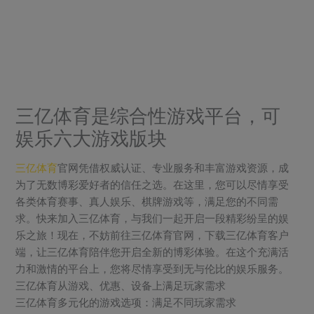
Skip
modal-check
to
content
三亿体育是综合性游戏平台，可
娱乐六大游戏版块
三亿体育
官网凭借权威认证、专业服务和丰富游戏资源，成
为了无数博彩爱好者的信任之选。在这里，您可以尽情享受
各类体育赛事、真人娱乐、棋牌游戏等，满足您的不同需
求。快来加入三亿体育，与我们一起开启一段精彩纷呈的娱
乐之旅！现在，不妨前往三亿体育官网，下载三亿体育客户
端，让三亿体育陪伴您开启全新的博彩体验。在这个充满活
力和激情的平台上，您将尽情享受到无与伦比的娱乐服务。
三亿体育从游戏、优惠、设备上满足玩家需求
三亿体育多元化的游戏选项：满足不同玩家需求