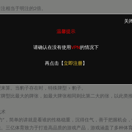
注相当于明注的2倍。
码。加注后不能超过单注封顶。锅底：每副牌玩家所有下注之和
关
，不能分别看一张或两张。
温馨提示
且不收回本副牌筹码。
大小，同时要支付当前单注两倍的比牌费用，加入锅底。
请确认在没有使用
VPN
的情况下
张
再点击【
立即注册
】
序比点的规则比较大小。 牌点从大到小为：A、K、Q、J、10、
…>32A。
来算。当豹子存在时，特殊牌型 > 豹子。
它牌型比最大的牌张，如最大牌张相同则比第二大的张，以此类
战术
力”，简单的讲就是看谁的性格稳重，沉得住气，善于把握机会
法。三亿体育致力于打造高品质的游戏产品，游戏涵盖了多种体