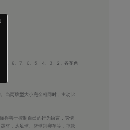
。
闭
9、8、7、6、5、4、3、2，各花色
推。当两牌型大小完全相同时，主动比
，懂得善于控制自己的行为语言，表情
育题材，从足球、篮球到赛车等，每款