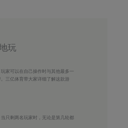
地玩
，玩家可以在自己操作时与其他最多一
牌。三亿体育带大家详细了解这款游
。当只剩两名玩家时，无论是第几轮都