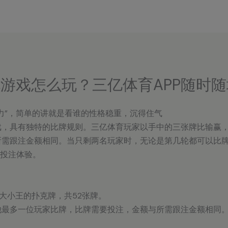
modal-check
游戏怎么玩？三亿体育APP随时随
力”，简单的讲就是看谁的性格稳重，沉得住气
戏，具有独特的比牌规则。三亿体育玩家以手中的三张牌比输赢
所需跟注金额相同。当只剩两名玩家时，无论是第几轮都可以比
可投注体验。
大小王的扑克牌，共52张牌。
他最多一位玩家比牌，比牌需要投注，金额与所需跟注金额相同