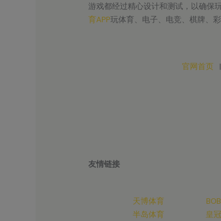
游戏都经过精心设计和测试，以确保
育APP
玩体育、电子、电竞、棋牌、彩
官网首页
友情链接
天博体育
BO
半岛体育
皇