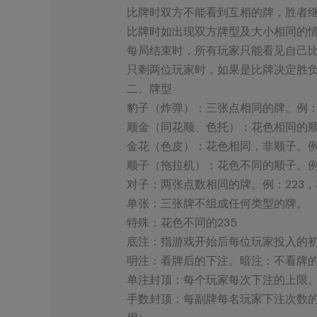
比牌时双方不能看到互相的牌，胜者
比牌时如出现双方牌型及大小相同的
每局结束时，所有玩家只能看见自己
只剩两位玩家时，如果是比牌决定胜
二、牌型
豹子（炸弹）：三张点相同的牌。例：A
顺金（同花顺、色托）：花色相同的顺子
金花（色皮）：花色相同，非顺子。例：
顺子（拖拉机）：花色不同的顺子。例
对子：两张点数相同的牌。例：223，
单张：三张牌不组成任何类型的牌。
特殊：花色不同的235
底注：指游戏开始后每位玩家投入的
明注：看牌后的下注。暗注：不看牌的
单注封顶：每个玩家每次下注的上限
手数封顶：每副牌每名玩家下注次数