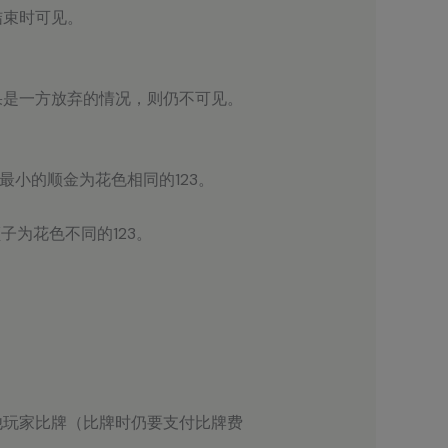
结束时可见。
果是一方放弃的情况，则仍不可见。
最小的顺金为花色相同的123。
子为花色不同的123。
他玩家比牌（比牌时仍要支付比牌费