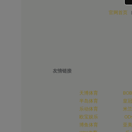
官网首页
友情链接
天博体育
BO
半岛体育
皇
乐动体育
米
欧宝娱乐
O
博鱼体育
亚