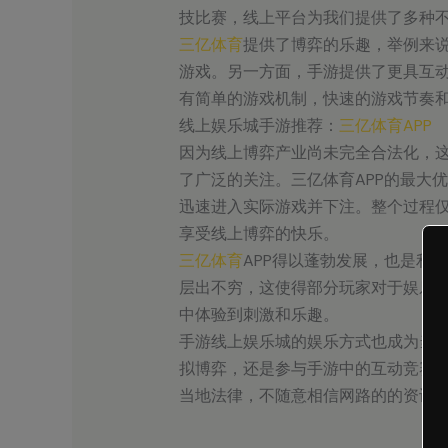
技比赛，线上平台为我们提供了多种
三亿体育
提供了博弈的乐趣，举例来
游戏。另一方面，手游提供了更具互
有简单的游戏机制，快速的游戏节奏
线上娱乐城手游推荐：
三亿体育APP
因为线上博弈产业尚未完全合法化，这
了广泛的关注。三亿体育APP的最大
迅速进入实际游戏并下注。整个过程
享受线上博弈的快乐。
三亿体育
APP得以蓬勃发展，也是利
层出不穷，这使得部分玩家对于娱乐
中体验到刺激和乐趣。
手游线上娱乐城的娱乐方式也成为当
拟博弈，还是参与手游中的互动竞赛
当地法律，不随意相信网路的的资讯