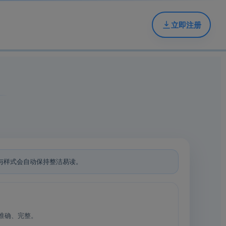
立即注册
与样式会自动保持整洁易读。
准确、完整。