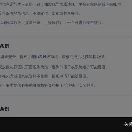
户信息需与本人身份一致；如发现异常或违规，平台有权限制或冻结账户。
妥善保管登录信息，不得转借、出租或共享账号。
出现风险行为（异常登录、可疑操作），平台可进行安全核验。
条例
障资金安全，提现可能触发风控审核；审核完成后将按流程处理。
现次数与额度以页面规则为准；遇到节假日或系统维护可能延迟。
存在未完成流水或资料不完整，提现申请可能被退回。
台可要求提供必要的身份核验资料用于反洗钱与安全检查。
条例
通过官方渠道充值应确保姓名与账户信息一致；如信息不符，请及时联系客服处
关
三方支付可能存在到账延迟，属于正常情况。