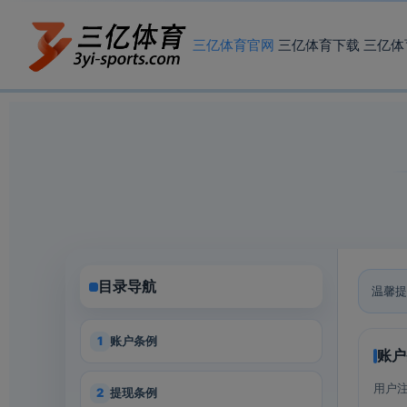
Skip
to
三亿体育官网
三亿体育下载
三亿体
content
目录导航
温馨提
1
账户条例
账户
用户
2
提现条例