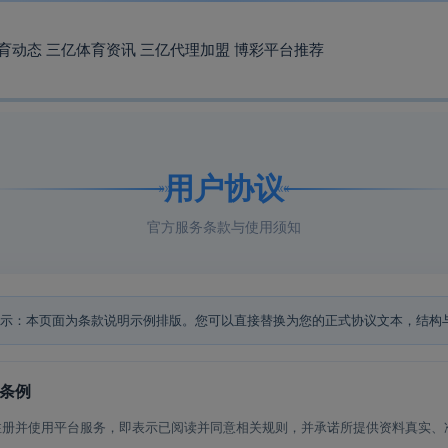
modal-check
育动态
三亿体育资讯
三亿代理加盟
博彩平台推荐
用户协议
官方服务条款与使用须知
示：本页面为条款说明示例排版。您可以直接替换为您的正式协议文本，结构
条例
注册并使用平台服务，即表示已阅读并同意相关规则，并承诺所提供资料真实、