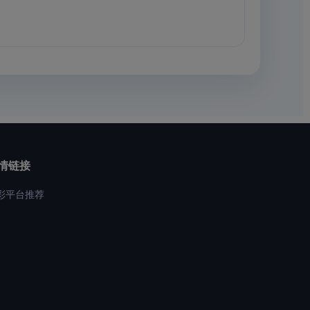
情链接
彩平台推荐