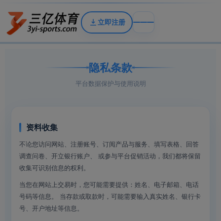
Skip
modal-check
to
立即注册
content
隐私条款
平台数据保护与使用说明
资料收集
不论您访问网站、注册账号、订阅产品与服务、填写表格、回答
调查问卷、开立银行账户、 或参与平台促销活动，我们都将保留
收集可识别信息的权利。
当您在网站上交易时，您可能需要提供：姓名、电子邮箱、电话
号码等信息。 当存款或取款时，可能需要输入真实姓名、银行卡
号、开户地址等信息。